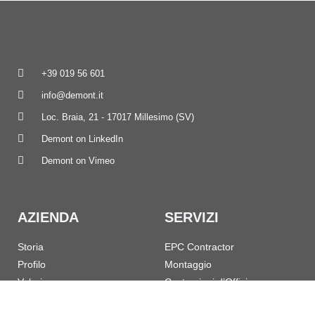
+39 019 56 601
info@demont.it
Loc. Braia, 21 - 17017 Millesimo (SV)
Demont on LinkedIn
Demont on Vimeo
AZIENDA
SERVIZI
Storia
EPC Contractor
Profilo
Montaggio
Valori
Costruzioni d’Officina
Referenze
Fermate / Turnarounds