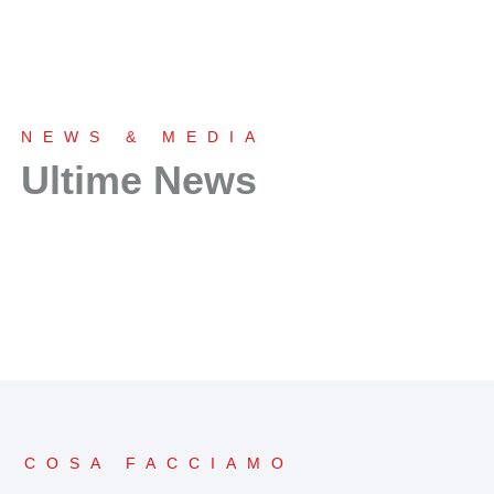
EPC Contractor
NEWS & MEDIA
Ultime News
Soluzioni su Misura per Impianti Chiavi in Mano
Scopri di più
COSA FACCIAMO