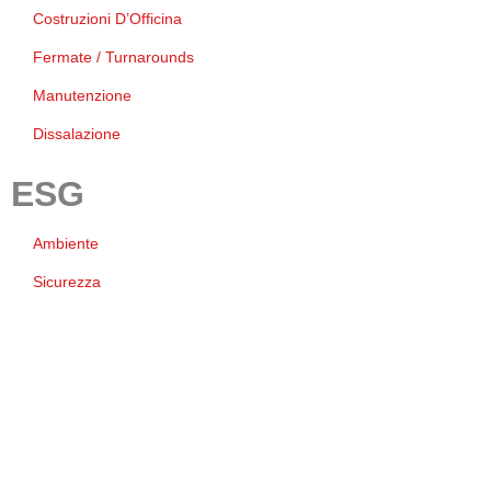
Costruzioni D’Officina
Fermate / Turnarounds
Manutenzione
Dissalazione
ESG
Ambiente
Sicurezza
Qualità
Governance And Business
Responsabilità Sociale
Lavoro e Carriere