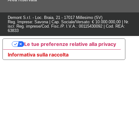
Demont S.r.l. - Loc. Braia, 21 - 17017 Millesimo (SV)
Reg. Imprese: Savona | Cap. Sociale/Versato: € 10.000.000,00 | Nr.
iscr. Reg. imprese/Cod. Fisc./P. I.V.A.: 00115430092 | Cod. REA:
63833
Le tue preferenze relative alla privacy
Informativa sulla raccolta