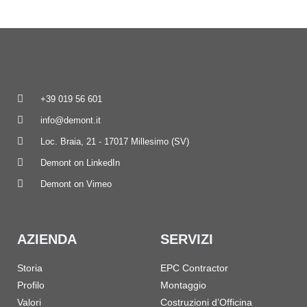
+39 019 56 601
info@demont.it
Loc. Braia, 21 - 17017 Millesimo (SV)
Demont on LinkedIn
Demont on Vimeo
AZIENDA
SERVIZI
Storia
EPC Contractor
Profilo
Montaggio
Valori
Costruzioni d’Officina