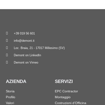
+39 019 56 601
info@demont.it
Loc. Braia, 21 - 17017 Millesimo (SV)
Demont on LinkedIn
Demont on Vimeo
AZIENDA
SERVIZI
Storia
EPC Contractor
Profilo
Montaggio
Valori
Costruzioni d’Officina