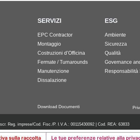
SERVIZI
ESG
EPC Contractor
Ambiente
Montaggio
Sicurezza
Costruzioni d’Officina
Qualità
Fermate / Turnarounds
Governance an
Manutenzione
Responsabilità 
Dissalazione
Download Documenti
Pri
iscr. Reg. imprese/Cod. Fisc./P. I.V.A.: 00115430092 | Cod. REA: 63833
iva sulla raccolta
Le tue preferenze relative alla priva