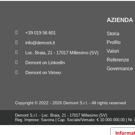
AZIENDA
+39 019 56 601
Storia
Profilo
info@demont.it
Valori
Loc. Braia, 21 - 17017 Millesimo (SV)
Referenze
Demont on LinkedIn
Governance
Demont on Vimeo
Copyright © 2022 - 2026 Demont S.r.l. - All rights reserved
Demont S.r.l. - Loc. Braia, 21 - 17017 Millesimo (SV)
Reg. Imprese: Savona | Cap. Sociale/Versato: € 10.000.000,00 | Nr. 
Informat