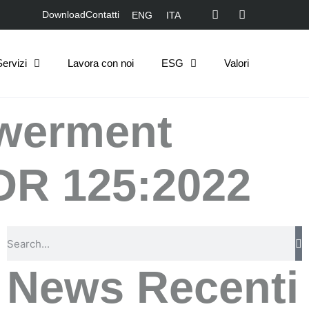
Download
Contatti
ENG
ITA
Servizi
Lavora con noi
ESG
Valori
owerment
PDR 125:2022
News Recenti