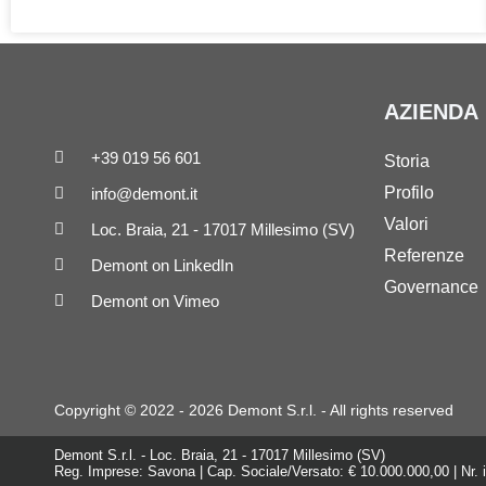
AZIENDA
+39 019 56 601
Storia
Profilo
info@demont.it
Valori
Loc. Braia, 21 - 17017 Millesimo (SV)
Referenze
Demont on LinkedIn
Governance
Demont on Vimeo
Copyright © 2022 - 2026 Demont S.r.l. - All rights reserved
Demont S.r.l. - Loc. Braia, 21 - 17017 Millesimo (SV)
Reg. Imprese: Savona | Cap. Sociale/Versato: € 10.000.000,00 | Nr. 