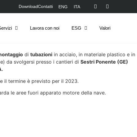
Download
Contatti
ENG
ITA
Servizi
Lavora con noi
ESG
Valori
montaggio
di
tubazioni
in acciaio, in materiale plastico e in
e) da svolgersi presso i cantieri di
Sestri Ponente (GE)
A.
 e il termine è previsto per il 2023.
arda le aree fuori apparato motore della nave.