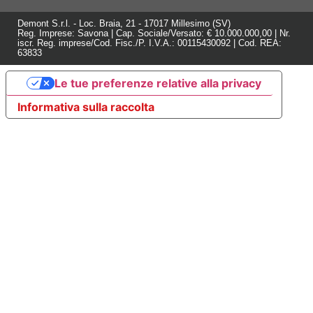
Demont S.r.l. - Loc. Braia, 21 - 17017 Millesimo (SV)
Reg. Imprese: Savona | Cap. Sociale/Versato: € 10.000.000,00 | Nr.
iscr. Reg. imprese/Cod. Fisc./P. I.V.A.: 00115430092 | Cod. REA:
63833
Le tue preferenze relative alla privacy
Informativa sulla raccolta