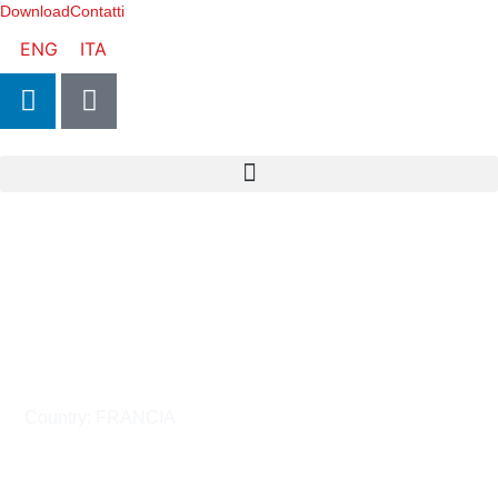
Download
Contatti
ENG
ITA
Montaggio Componenti
Cooling Water System nel
Complesso francese ITER
Country: FRANCIA