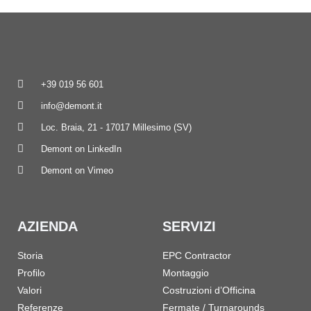
+39 019 56 601
info@demont.it
Loc. Braia, 21 - 17017 Millesimo (SV)
Demont on LinkedIn
Demont on Vimeo
AZIENDA
SERVIZI
Storia
EPC Contractor
Profilo
Montaggio
Valori
Costruzioni d’Officina
Referenze
Fermate / Turnarounds