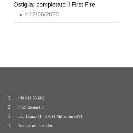
Ostiglia: completato il First Fire
12/06/2026
+39 019 56 601
info@demont.it
Loc. Braia, 21 - 17017 Millesimo (SV)
Demont on LinkedIn