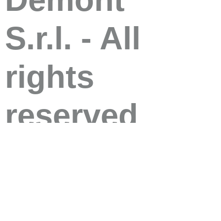
S.r.l. - All
rights
reserved
Demont S.r.l. 
Millesimo (SV