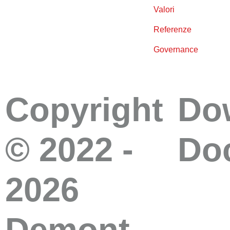
Valori
Referenze
Governance
Copyright
Do
© 2022 -
Do
2026
Demont