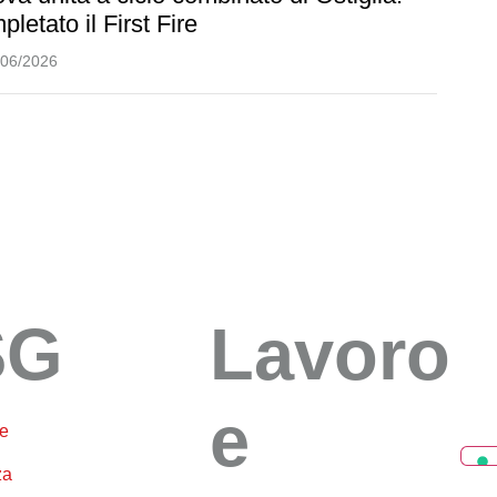
pletato il First Fire
/06/2026
SG
Lavoro
e
e
za