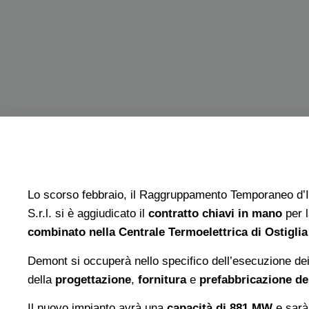
Lo scorso febbraio, il Raggruppamento Temporaneo d
S.r.l. si è aggiudicato il
contratto chiavi in mano
per l
combinato nella Centrale Termoelettrica di Ostiglia
Demont si occuperà nello specifico dell’esecuzione de
della
progettazione
,
fornitura
e
prefabbricazione de
Il nuovo impianto avrà una
capacità di 881 MW
e sarà 