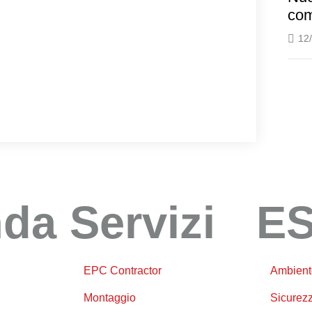
com
12
nda
Servizi
E
EPC Contractor
Ambient
Montaggio
Sicurez