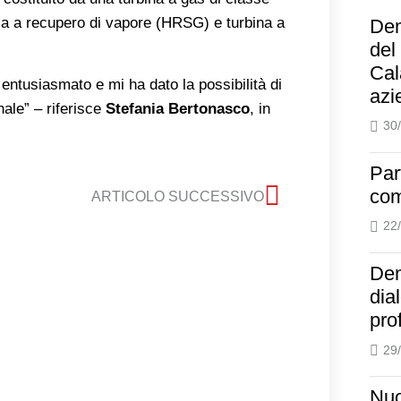
aia a recupero di vapore (HRSG) e turbina a
Dem
del
Cal
entusiasmato e mi ha dato la possibilità di
azi
nale” – riferisce
Stefania Bertonasco
, in
30
Par
com
ARTICOLO SUCCESSIVO
22
Dem
dia
pro
29
Nuo