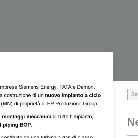
’Imprese Siemens Energy, FATA e Demont
a costruzione di un
nuovo impianto a ciclo
(MN) di proprietà di EP Produzione Group.
i
montaggi meccanici
di tutto l’impianto,
N
l piping BOP
.
costituito da una turbina a gas di classe