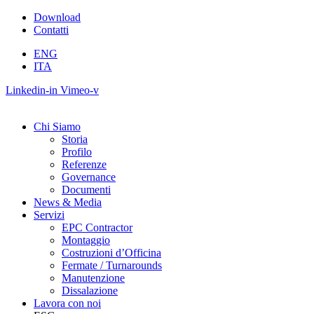
Vai
Download
al
Contatti
contenuto
ENG
ITA
Linkedin-in
Vimeo-v
Chi Siamo
Storia
Profilo
Referenze
Governance
Documenti
News & Media
Servizi
EPC Contractor
Montaggio
Costruzioni d’Officina
Fermate / Turnarounds
Manutenzione
Dissalazione
Lavora con noi