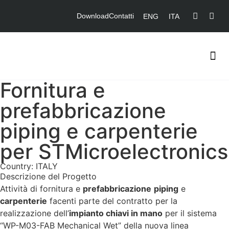
Download
Contatti
ENG
ITA
Fornitura e
prefabbricazione
piping e carpenterie
per STMicroelectronics
Country: ITALY
Descrizione del Progetto
Attività di fornitura e
prefabbricazione
piping
e
carpenterie
facenti parte del contratto per la
realizzazione dell’
impianto chiavi in mano
per il sistema
“WP-M03-FAB Mechanical Wet” della nuova linea