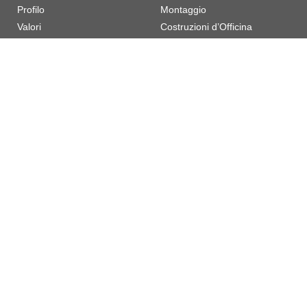
Profilo
Montaggio
Valori
Costruzioni d’Officina
Referenze
Fermate / Turnarounds
Governance
Manutenzione
Dissalazione
ESG
LAVORO E
CARRIERE
Ambiente
Lavora con noi
Sicurezza
Qualità
Governance and Business
Responsabilità Sociale
Copyright © 2022 - 2026 Demont S.r.l. - All rights reserved
Download Documenti