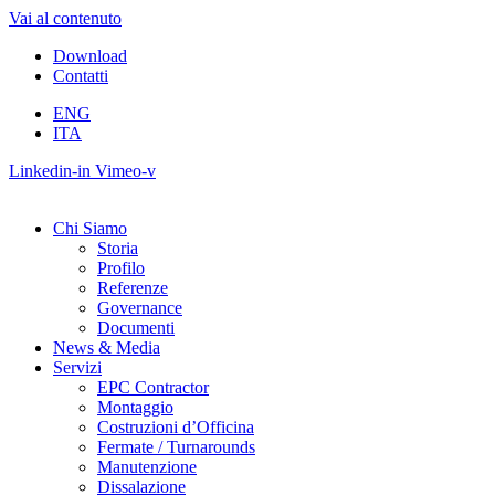
Vai al contenuto
Download
Contatti
ENG
ITA
Linkedin-in
Vimeo-v
Chi Siamo
Storia
Profilo
Referenze
Governance
Documenti
News & Media
Servizi
EPC Contractor
Montaggio
Costruzioni d’Officina
Fermate / Turnarounds
Manutenzione
Dissalazione