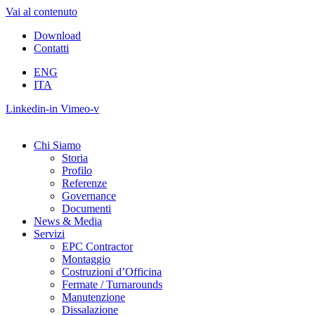
Vai al contenuto
Download
Contatti
ENG
ITA
Linkedin-in
Vimeo-v
Chi Siamo
Storia
Profilo
Referenze
Governance
Documenti
News & Media
Servizi
EPC Contractor
Montaggio
Costruzioni d’Officina
Fermate / Turnarounds
Manutenzione
Dissalazione